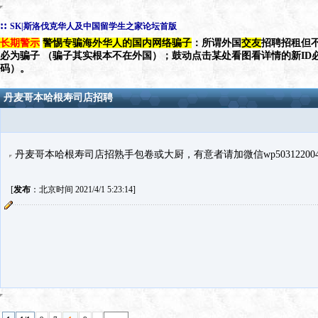
::
SK|斯洛伐克华人及中国留学生之家论坛首版
长期警示
警惕专骗海外华人的国内网络骗子
：所谓外国
交友
招聘招租但不
必为骗子 （骗子其实根本不在外国）；鼓动点击某处看图看详情的新ID
码）。
丹麦哥本哈根寿司店招聘
丹麦哥本哈根寿司店招熟手包卷或大厨，有意者请加微信wp50312200
[
发布
：北京时间 2021/4/1 5:23:14]