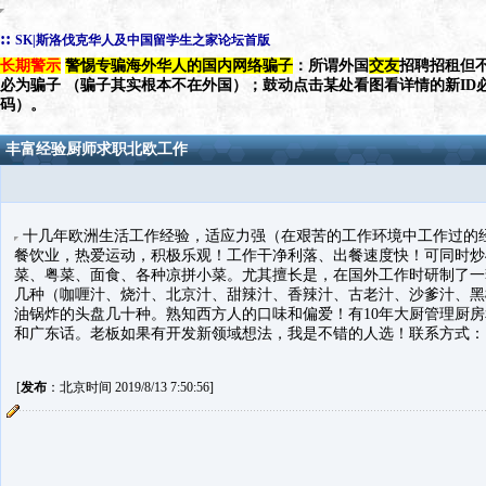
::
SK|斯洛伐克华人及中国留学生之家论坛首版
长期警示
警惕专骗海外华人的国内网络骗子
：所谓外国
交友
招聘招租但不
必为骗子 （骗子其实根本不在外国）；鼓动点击某处看图看详情的新ID
码）。
丰富经验厨师求职北欧工作
十几年欧洲生活工作经验，适应力强（在艰苦的工作环境中工作过的
餐饮业，热爱运动，积极乐观！工作干净利落、出餐速度快！可同时炒
菜、粤菜、面食、各种凉拼小菜。尤其擅长是，在国外工作时研制了一
几种（咖喱汁、烧汁、北京汁、甜辣汁、香辣汁、古老汁、沙爹汁、黑
油锅炸的头盘几十种。熟知西方人的口味和偏爱！有10年大厨管理厨
和广东话。老板如果有开发新领域想法，我是不错的人选！联系方式：电话、微信
[
发布
：北京时间 2019/8/13 7:50:56]