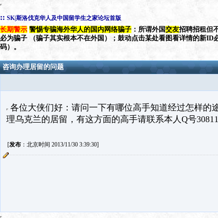
::
SK|斯洛伐克华人及中国留学生之家论坛首版
长期警示
警惕专骗海外华人的国内网络骗子
：所谓外国
交友
招聘招租但不
必为骗子 （骗子其实根本不在外国）；鼓动点击某处看图看详情的新ID
码）。
咨询办理居留的问题
各位大侠们好：请问一下有哪位高手知道经过怎样的
理乌克兰的居留，有这方面的高手请联系本人Q号308113
[
发布
：北京时间 2013/11/30 3:39:30]