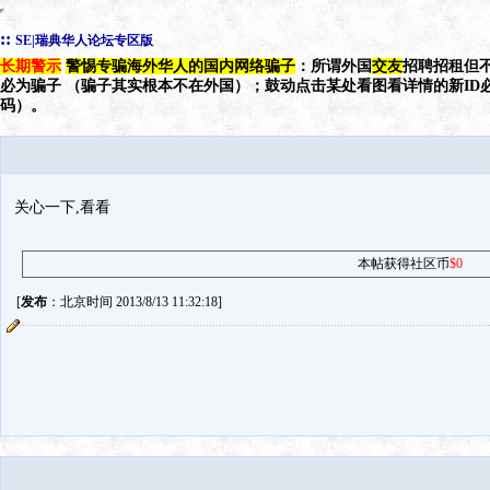
::
SE|瑞典华人论坛专区版
长期警示
警惕专骗海外华人的国内网络骗子
：所谓外国
交友
招聘招租但不
必为骗子 （骗子其实根本不在外国）；鼓动点击某处看图看详情的新ID
码）。
关心一下,看看
本帖获得社区币
$0
[
发布
：北京时间 2013/8/13 11:32:18]