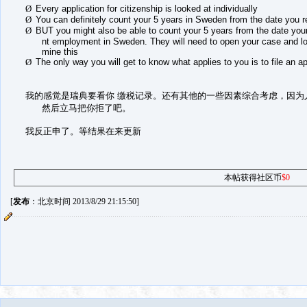
Ø
Every application for citizenship is looked at individually
Ø
You can definitely count your 5 years in Sweden from the date you
Ø
BUT you might also be able to count your 5 years from the date your
nt employment in Sweden. They will need to open your case and loo
mine this
Ø
The only way you will get to know what applies to you is to file an ap
我的感觉是瑞典要看你 缴税记录。还有其他的一些因素综合考虑，因为人家
然后立马把你拒了吧。
我反正申了。等结果在来更新
本帖获得社区币
$0
[
发布
：北京时间 2013/8/29 21:15:50]