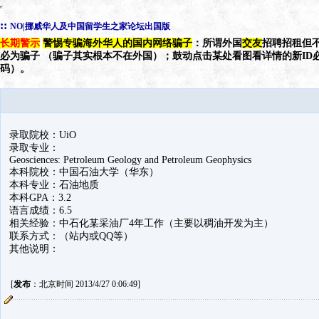
::
NO|挪威华人及中国留学生之家论坛出国版
长期警示
警惕专骗海外华人的国内网络骗子
：所谓外国
交友
招聘招租但不
必为骗子 （骗子其实根本不在外国）；鼓动点击某处看图看详情的新ID
码）。
录取院校：UiO
录取专业：
Geosciences: Petroleum Geology and Petroleum Geophysics
本科院校：中国石油大学（华东）
本科专业：石油地质
本科GPA：3.2
语言成绩：6.5
相关经验：中石化某采油厂4年工作（主要以稠油开发为主）
联系方式：（站内或QQ等）
其他说明：
[
发布
：北京时间 2013/4/27 0:06:49]