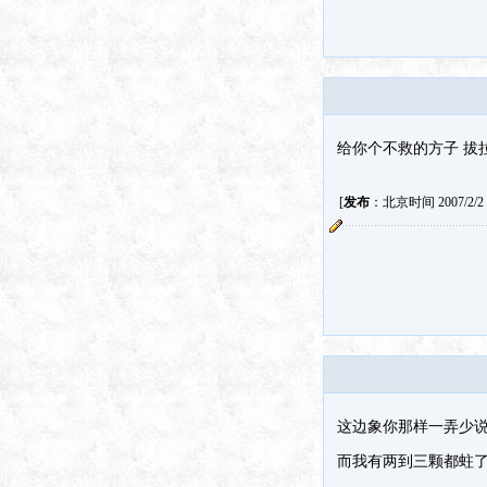
给你个不救的方子 拔
[
发布
：北京时间 2007/2/2 1
这边象你那样一弄少说
而我有两到三颗都蛀