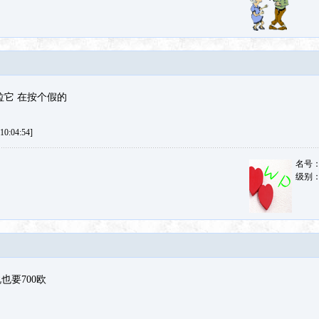
拉它 在按个假的
0:04:54]
名号
级别
也要700欧
了