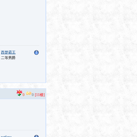
：
西楚霸王
：二等男爵
0
0
[11楼]