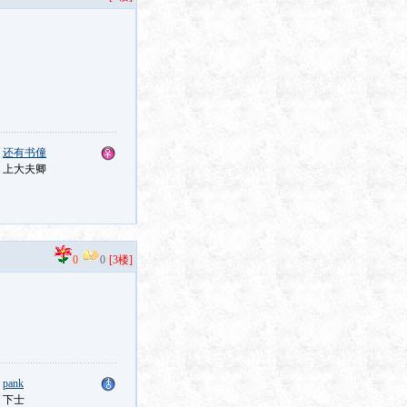
：
还有书僮
：上大夫卿
0
0
[3楼]
：
pank
：下士