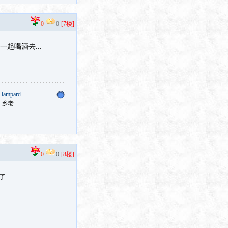
0
0
[7楼]
一起喝酒去...
：
lampard
：乡老
0
0
[8楼]
了.