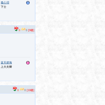
：
孤心泪
：下士
0
0
[9楼]
：
蓝天碧海
：上大夫卿
0
0
[10楼]