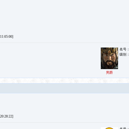
1:05:00]
名号
级别
男爵
0:28:22]