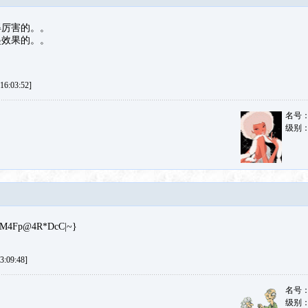
得厉害的。。
起效果的。。
6:03:52]
名号
级别
{M4Fp@4R*DcC|~}
:09:48]
名号
级别