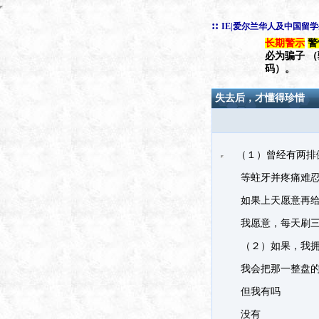
::
IE|爱尔兰华人及中国留
长期警示
警
必为骗子 
码）。
失去后，才懂得珍惜
（１）曾经有两排
等蛀牙并疼痛难忍
如果上天愿意再给
我愿意，每天刷三
（２）如果，我拥
我会把那一整盘的
但我有吗
没有