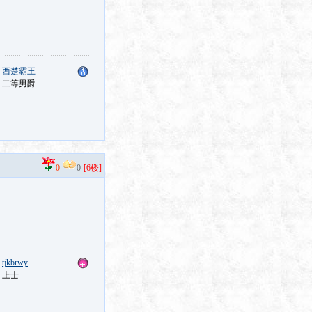
：
西楚霸王
：二等男爵
0
0
[6楼]
：
tjkbrwy
：上士