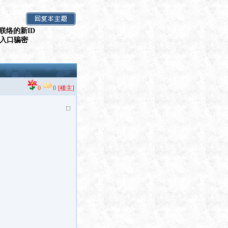
联络的新ID
假入口骗密
0
0
[楼主]