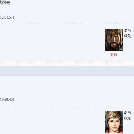
就回去
2:01:57]
名号
级别
男爵
9:29:46]
名号
级别