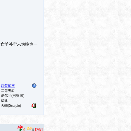
亡羊补牢未为晚也一
0
0
[2楼]