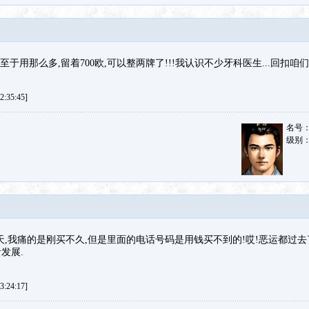
至于用那么多,留着700欧,可以整两牌了!!!我认识不少牙科医生...回扣咱们
:35:45]
名号
级别
天,我痛的是刚买不久,但是里面的电话号码是用钱买不到的!哎!恶运都过去
发展.
:24:17]