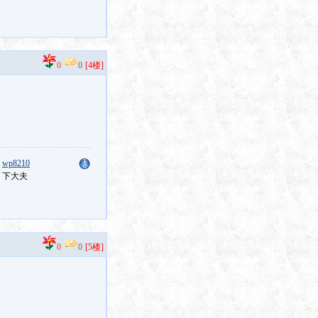
0
0
[4楼]
：
wp8210
：下大夫
0
0
[5楼]