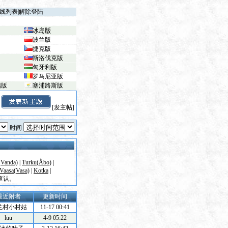
线列表
|
解除登陆
冰岛版
波兰版
捷克版
斯洛伐克版
匈牙利版
罗马尼亚版
腊版
塞浦路斯版
[发主帖]
时间
(Vanda)
|
Turku(Åbo)
|
Vaasa(Vasa)
|
Kotka
|
查认。
最近附者
更新时间
兰村小村姑
11-17 00:41
luu
4-9 05:22