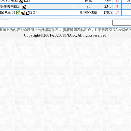
UUTO 教程
[
2
]
闲菜
7387
22
冰
业生去向统计
yli
2345
4
啊呆从军记
[
2
3
4
]
地痞的偶像
17073
57
页面上的内容为论坛用户自行编写发布， 责权皆归发帖用户，且不代表KINA.cc网站
Copyright©2001-2023,
KINA.cc
, All rights reserved.