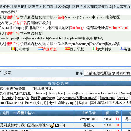
民相册
|
社民日记
|
社区勋章
|
社区门派
|
社区婚姻
|
社区银行
|
社区商店
|
漂瓶许愿
|
个人留言
|
在
游
|
情感驿站
|
寻人
|
招贴广告
|
学丹麦语
|
校友
||
地方版>>
首都
|
Sjælland
|
北Jylland
|
中Jylland
|
南部地区
交友/寻人
|
招贴广告
|
学瑞典语
|
校友
||
V
äster
ås
|
Linköping
|
近北地区
|
中北地区
|
远北地区
|
G
öteborg
|
中南部其他城镇
|
Malm
ö+Lund
寻人
|
招贴广告
|
学芬兰语
|
校友
||
poo
|
Tampere
|
Turku
|
Jyv
äskylä
|
Lahti
|
Vaasa
|
Oulu
|
Lapp
land
|
中南部其他城镇
寻人
|
招贴广告
|
学挪威语
|
校友
||
地方版>>
Oslo
|
Bergen
|
Stavanger
|
Trondheim
|
其他城镇
比利时版
卢森堡版
西班牙版
意大利版
希
门
|
搜索
排序
版 块 公 告 栏
发布有关“在芬兰……”的原创内容。
页存留持久的地方版：
Helsinki(Helsingfors)
|
Espoo(Esbo)
|
Tampere(Tammerfors)
|
Vantaa
|
Kuopio
|
Jyväskylä
|
Pori(Björneborg)
|
Lappeenranta(Villmanstrand)
|
Rovaniemi
|
Joensuu
|
nna(Tavastehus)
|
Provoo(Borgå)
|
Hyvinkää(Hyvinge)
|
Kajaani
|其他城镇可到各地区版头
帖题目
>>发新主帖<<
主帖作者
阅
附
xxxjana2010
9634
13
芬
受到威胁时，我们还能依靠谁？
[
2
3
]
姜饼人
9301
30