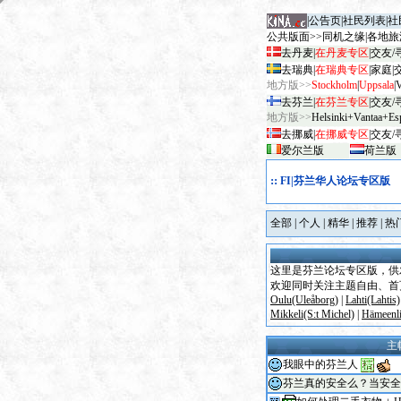
|
公告页
|
社民列表
|
社
公共版面>>
同机之缘
|
各地旅
去丹麦
|
在丹麦专区
|
交友/
去瑞典
|
在瑞典专区
|
家庭
|
地方版>>
Stockholm
|
Uppsala
|
去芬兰
|
在芬兰专区
|
交友/
地方版>>
Helsinki+Vantaa+Es
去挪威
|
在挪威专区
|
交友/
爱尔兰版
荷兰版
::
FI|芬兰华人论坛专区版
全部
|
个人
|
精华
|
推荐
|
热
这里是芬兰论坛专区版，
供
欢迎同时关注主题自由、首
Oulu(Uleåborg)
|
Lahti(Lahtis)
Mikkeli(S:t Michel)
|
Hämeenli
主
我眼中的芬兰人
芬兰真的安全么？当安全