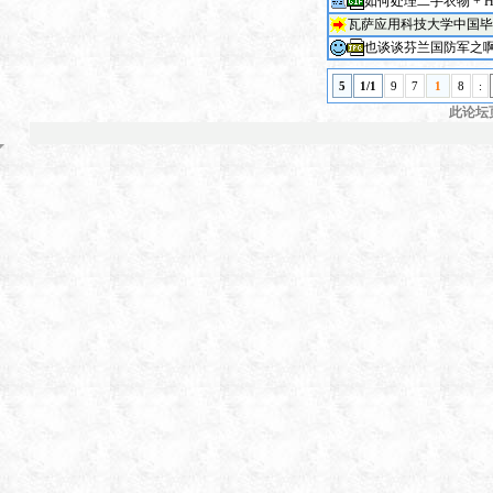
如何处理二手衣物 + H
瓦萨应用科技大学中国毕
也谈谈芬兰国防军之
5
1/1
9
7
1
8
:
此论坛