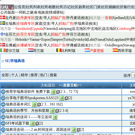
|
公告页
|
社民列表
|
社民相册
|
社民日记
|
社区勋章
|
社区门派
|
社区婚姻
|
社区银行
|
社
公共版面>>
同机之缘
|
各地旅游
|
情感驿站
|
去丹麦
|
在丹麦专区
|
交友/寻人
|
招贴广告
|
学丹麦语
|
校友
||
地方版>>
首都
|
Sjælland
|
北Jyll
去瑞典
|
在瑞典专区
|
家庭
|
交友/寻人
|
招贴广告
|
学瑞典语
|
校友
||
地方版>>
Stockholm
|
Uppsala
|
V
äster
ås
|
Linköping
|
近北地区
|
中北地区
|
远北地区
|
G
öteborg
|
中
去芬兰
|
在芬兰专区
|
交友/寻人
|
招贴广告
|
学芬兰语
|
校友
||
地方版>>
Helsinki+Vantaa+Espoo
|
Tampere
|
Turku
|
Jyv
äskylä
|
Lahti
|
Vaasa
|
Oulu
|
Lapp
land
|
中南
去挪威
|
在挪威专区
|
交友/寻人
|
招贴广告
|
学挪威语
|
校友
||
地方版>>
Oslo
|
Bergen
|
Stavang
爱尔兰版
荷兰版
比利时版
卢森堡版
西班牙版
::
SE|学瑞典语
全部
|
个人
|
精华
|
推荐
|
热门
|
搜索
排序
主帖题目
>>发新主帖<<
主
推荐学瑞典语软件 免费下载
[
2
3
...
72
73
]
ev
分享电子图书Sprakporten-SAS123
[
2
]
yx76
瑞典语基本词汇
[
2
3
...
161
162
]
j
瑞典语的季节、月份和星期
[
2
3
4
]
南
瑞典语的连词 1——等立连词
南
SFI考试题下载
[
2
]
北
瑞典语连词——2 att,时间连词，原因连词
[
2
]
南