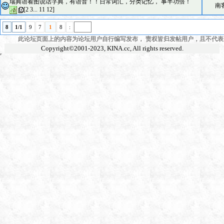
瑞典语看图说话字典，有语音！！日常词汇，分类记忆， 事半功倍！
南
[
2
3
...
11
12
]
8
1/1
9
7
1
8
:
此论坛页面上的内容为论坛用户自行编写发布， 责权皆归发帖用户，且不代表KI
Copyright©2001-2023,
KINA.cc
, All rights reserved.