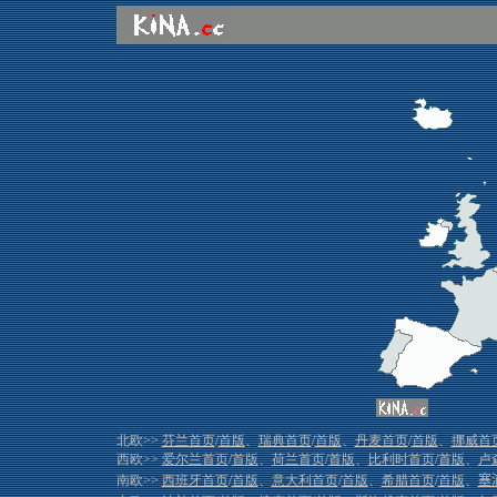
北欧>>
芬兰首页
/
首版
、
瑞典首页
/
首版
、
丹麦首页
/
首版
、
挪威首
西欧>>
爱尔兰首页
/
首版
、
荷兰首页
/
首版
、
比利时首页
/
首版
、
卢
南欧>>
西班牙首页
/
首版
、
意大利首页
/
首版
、
希腊首页
/
首版
、
塞