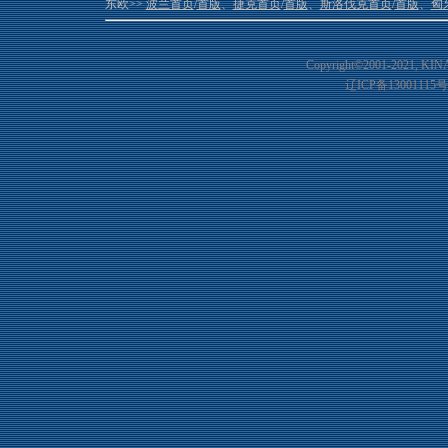
东欧>>
波兰首页
/
首版
、
捷克首页
/
首版
、
斯洛伐克首页
/
首版
、
匈
Copyright©2001-20
21
, KIN
辽ICP备13001115号