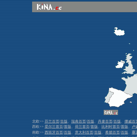
北欧>>
芬兰首页
/
首版
、
瑞典首页
/
首版
、
丹麦首页
/
首版
、
挪威首
西欧>>
爱尔兰首页
/
首版
、
荷兰首页
/
首版
、
比利时首页
/
首版
、
卢
南欧>>
西班牙首页
/
首版
、
意大利首页
/
首版
、
希腊首页
/
首版
、
塞