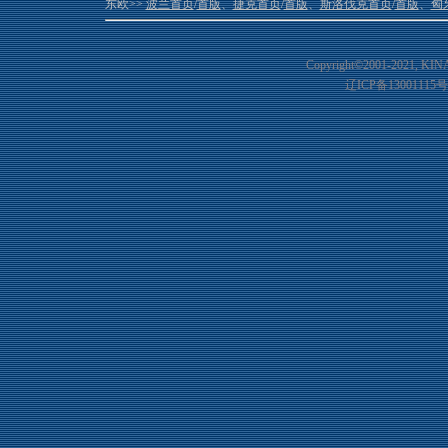
东欧>>
波兰首页
/
首版
、
捷克首页
/
首版
、
斯洛伐克首页
/
首版
、
匈
Copyright©2001-20
21
, KIN
辽ICP备13001115号