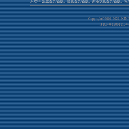
东欧>>
波兰首页
/
首版
、
捷克首页
/
首版
、
斯洛伐克首页
/
首版
、
匈
Copyright©2001-20
21
, KIN
辽ICP备13001115号