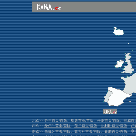
北欧>>
芬兰首页
/
首版
、
瑞典首页
/
首版
、
丹麦首页
/
首版
、
挪威首
西欧>>
爱尔兰首页
/
首版
、
荷兰首页
/
首版
、
比利时首页
/
首版
、
卢
南欧>>
西班牙首页
/
首版
、
意大利首页
/
首版
、
希腊首页
/
首版
、
塞