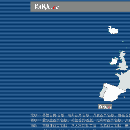
北欧>>
芬兰首页
/
首版
、
瑞典首页
/
首版
、
丹麦首页
/
首版
、
挪威首
西欧>>
爱尔兰首页
/
首版
、
荷兰首页
/
首版
、
比利时首页
/
首版
、
卢
南欧>>
西班牙首页
/
首版
、
意大利首页
/
首版
、
希腊首页
/
首版
、
塞