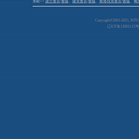
东欧>>
波兰首页
/
首版
、
捷克首页
/
首版
、
斯洛伐克首页
/
首版
、
匈
Copyright©2001-20
21
, KIN
辽ICP备13001115号