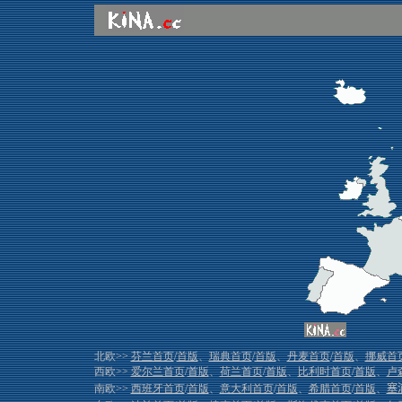
北欧>>
芬兰首页
/
首版
、
瑞典首页
/
首版
、
丹麦首页
/
首版
、
挪威首
西欧>>
爱尔兰首页
/
首版
、
荷兰首页
/
首版
、
比利时首页
/
首版
、
卢
南欧>>
西班牙首页
/
首版
、
意大利首页
/
首版
、
希腊首页
/
首版
、
塞