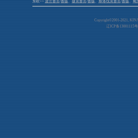
东欧>>
波兰首页
/
首版
、
捷克首页
/
首版
、
斯洛伐克首页
/
首版
、
匈
Copyright©2001-20
21
, KIN
辽ICP备13001115号