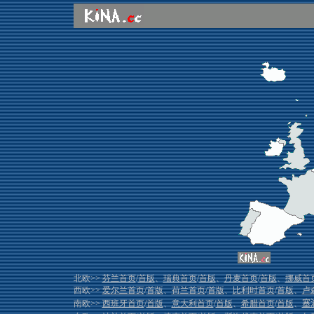
北欧>>
芬兰首页
/
首版
、
瑞典首页
/
首版
、
丹麦首页
/
首版
、
挪威首
西欧>>
爱尔兰首页
/
首版
、
荷兰首页
/
首版
、
比利时首页
/
首版
、
卢
南欧>>
西班牙首页
/
首版
、
意大利首页
/
首版
、
希腊首页
/
首版
、
塞