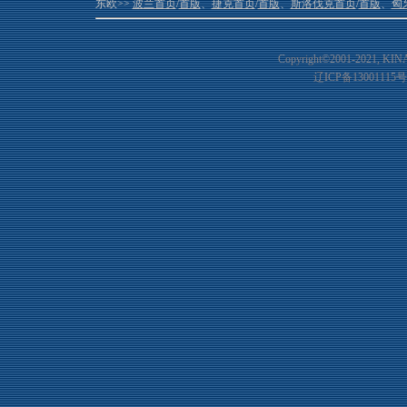
东欧>>
波兰首页
/
首版
、
捷克首页
/
首版
、
斯洛伐克首页
/
首版
、
匈
Copyright©2001-20
21
, KIN
辽ICP备13001115号