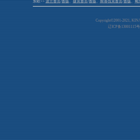
东欧>>
波兰首页
/
首版
、
捷克首页
/
首版
、
斯洛伐克首页
/
首版
、
匈
Copyright©2001-20
21
, KIN
辽ICP备13001115号