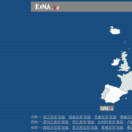
北欧>>
芬兰首页
/
首版
、
瑞典首页
/
首版
、
丹麦首页
/
首版
、
挪威首
西欧>>
爱尔兰首页
/
首版
、
荷兰首页
/
首版
、
比利时首页
/
首版
、
卢
南欧>>
西班牙首页
/
首版
、
意大利首页
/
首版
、
希腊首页
/
首版
、
塞