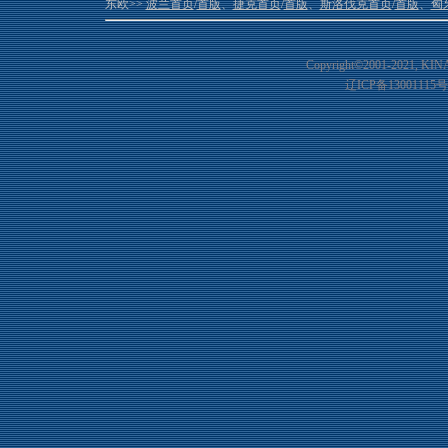
东欧>>
波兰首页
/
首版
、
捷克首页
/
首版
、
斯洛伐克首页
/
首版
、
匈
Copyright©2001-20
21
, KIN
辽ICP备13001115号