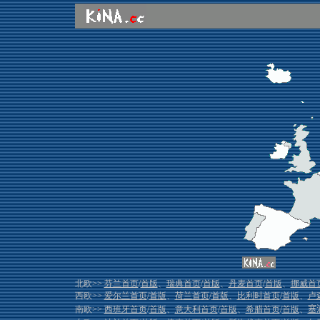
北欧>>
芬兰首页
/
首版
、
瑞典首页
/
首版
、
丹麦首页
/
首版
、
挪威首
西欧>>
爱尔兰首页
/
首版
、
荷兰首页
/
首版
、
比利时首页
/
首版
、
卢
南欧>>
西班牙首页
/
首版
、
意大利首页
/
首版
、
希腊首页
/
首版
、
塞