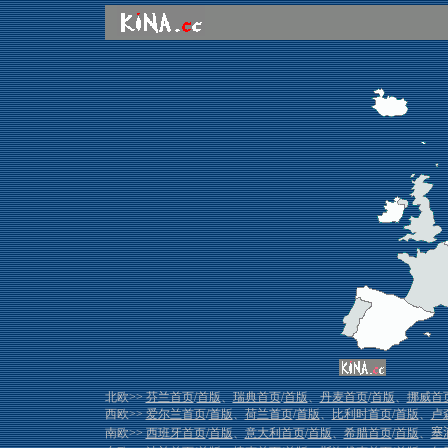
北欧>>
芬兰首页
/
首版
、
瑞典首页
/
首版
、
丹麦首页
/
首版
、
挪威首
西欧>>
爱尔兰首页
/
首版
、
荷兰首页
/
首版
、
比利时首页
/
首版
、
卢
南欧>>
西班牙首页
/
首版
、
意大利首页
/
首版
、
希腊首页
/
首版
、
塞