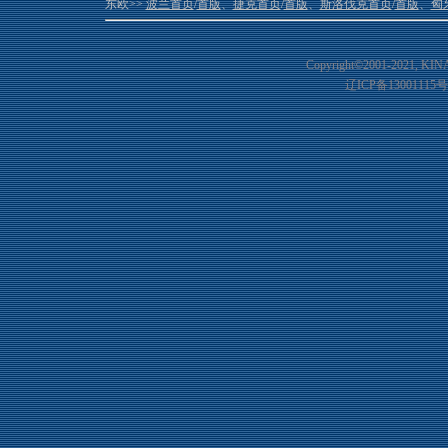
东欧>>
波兰首页
/
首版
、
捷克首页
/
首版
、
斯洛伐克首页
/
首版
、
匈
Copyright©2001-20
21
, KIN
辽ICP备13001115号