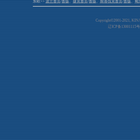
东欧>>
波兰首页
/
首版
、
捷克首页
/
首版
、
斯洛伐克首页
/
首版
、
匈
Copyright©2001-20
21
, KIN
辽ICP备13001115号