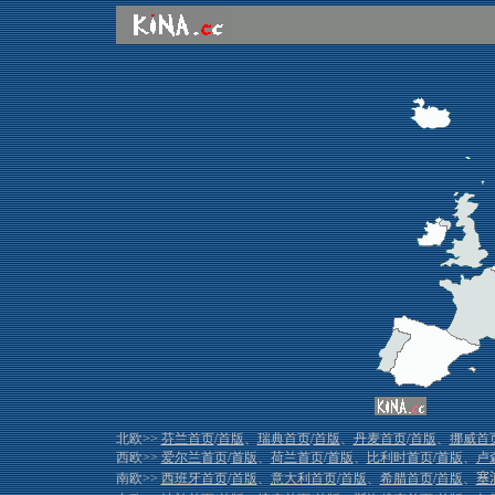
北欧>>
芬兰首页
/
首版
、
瑞典首页
/
首版
、
丹麦首页
/
首版
、
挪威首
西欧>>
爱尔兰首页
/
首版
、
荷兰首页
/
首版
、
比利时首页
/
首版
、
卢
南欧>>
西班牙首页
/
首版
、
意大利首页
/
首版
、
希腊首页
/
首版
、
塞