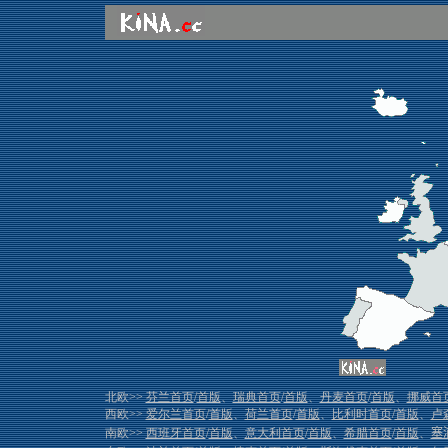
北欧>>
芬兰首页
/
首版
、
瑞典首页
/
首版
、
丹麦首页
/
首版
、
挪威首
西欧>>
爱尔兰首页
/
首版
、
荷兰首页
/
首版
、
比利时首页
/
首版
、
卢
南欧>>
西班牙首页
/
首版
、
意大利首页
/
首版
、
希腊首页
/
首版
、
塞