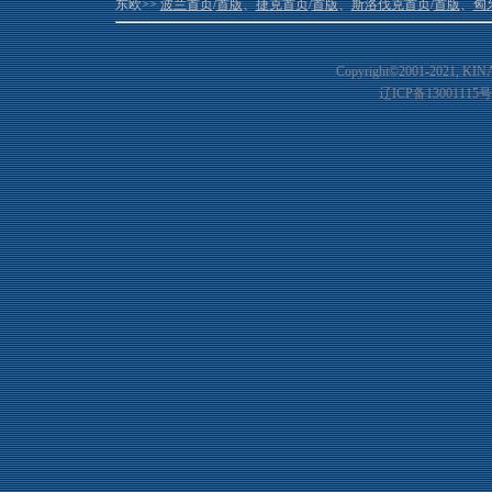
东欧>>
波兰首页
/
首版
、
捷克首页
/
首版
、
斯洛伐克首页
/
首版
、
匈
Copyright©2001-20
21
, KIN
辽ICP备13001115号