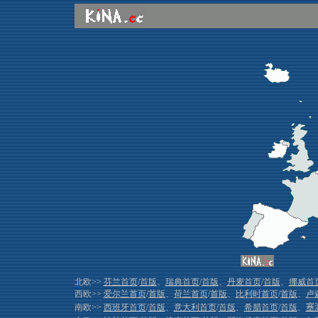
北欧>>
芬兰首页
/
首版
、
瑞典首页
/
首版
、
丹麦首页
/
首版
、
挪威首
西欧>>
爱尔兰首页
/
首版
、
荷兰首页
/
首版
、
比利时首页
/
首版
、
卢
南欧>>
西班牙首页
/
首版
、
意大利首页
/
首版
、
希腊首页
/
首版
、
塞