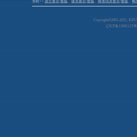
东欧>>
波兰首页
/
首版
、
捷克首页
/
首版
、
斯洛伐克首页
/
首版
、
匈
Copyright©2001-20
21
, KIN
辽ICP备13001115号