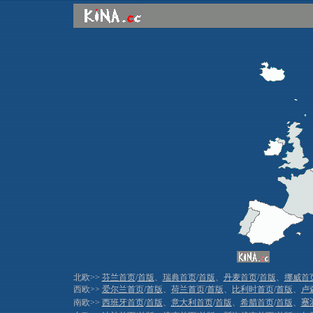
北欧>>
芬兰首页
/
首版
、
瑞典首页
/
首版
、
丹麦首页
/
首版
、
挪威首
西欧>>
爱尔兰首页
/
首版
、
荷兰首页
/
首版
、
比利时首页
/
首版
、
卢
南欧>>
西班牙首页
/
首版
、
意大利首页
/
首版
、
希腊首页
/
首版
、
塞