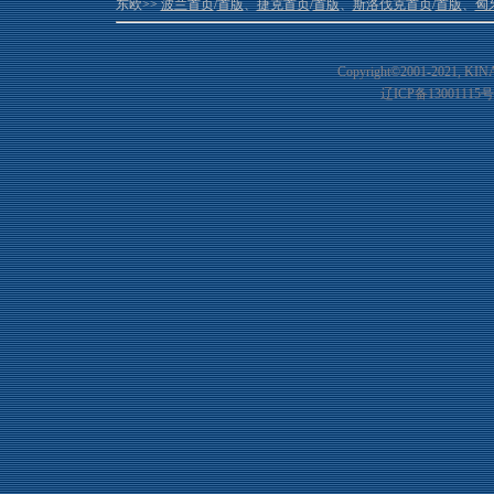
东欧>>
波兰首页
/
首版
、
捷克首页
/
首版
、
斯洛伐克首页
/
首版
、
匈
Copyright©2001-20
21
, KIN
辽ICP备13001115号