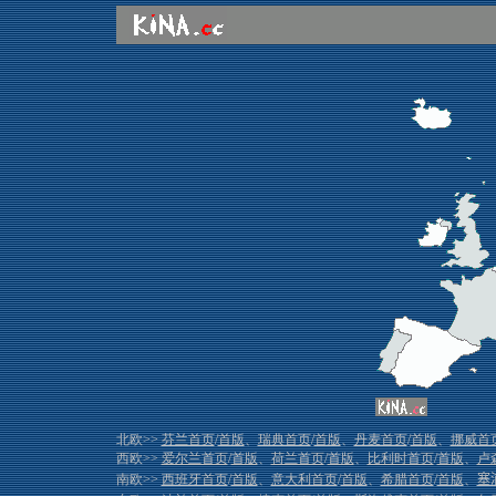
北欧>>
芬兰首页
/
首版
、
瑞典首页
/
首版
、
丹麦首页
/
首版
、
挪威首
西欧>>
爱尔兰首页
/
首版
、
荷兰首页
/
首版
、
比利时首页
/
首版
、
卢
南欧>>
西班牙首页
/
首版
、
意大利首页
/
首版
、
希腊首页
/
首版
、
塞