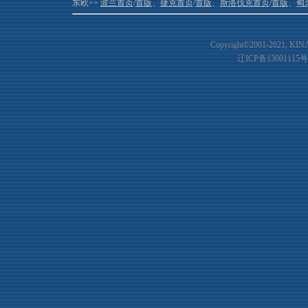
东欧>>
波兰首页
/
首版
、
捷克首页
/
首版
、
斯洛伐克首页
/
首版
、
匈
Copyright©2001-20
21
, KIN
辽ICP备13001115号